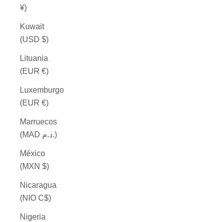
¥)
Kuwait
(USD $)
Lituania
(EUR €)
Luxemburgo
(EUR €)
Marruecos
(MAD د.م.)
México
(MXN $)
Nicaragua
(NIO C$)
Nigeria