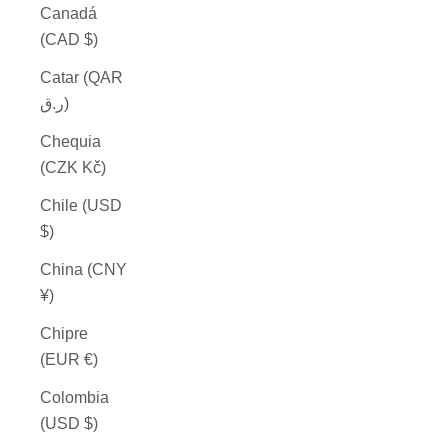
Canadá
(CAD $)
Catar (QAR
ر.ق)
Chequia
(CZK Kč)
Chile (USD
$)
China (CNY
¥)
Chipre
(EUR €)
Colombia
(USD $)