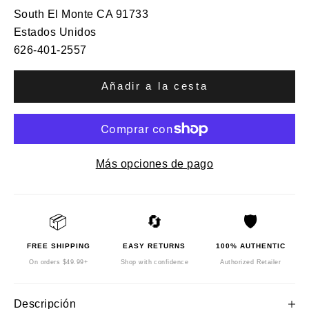
South El Monte CA 91733
Estados Unidos
626-401-2557
Añadir a la cesta
Más opciones de pago
📦
🔄
🛡️
FREE SHIPPING
EASY RETURNS
100% AUTHENTIC
On orders $49.99+
Shop with confidence
Authorized Retailer
Descripción