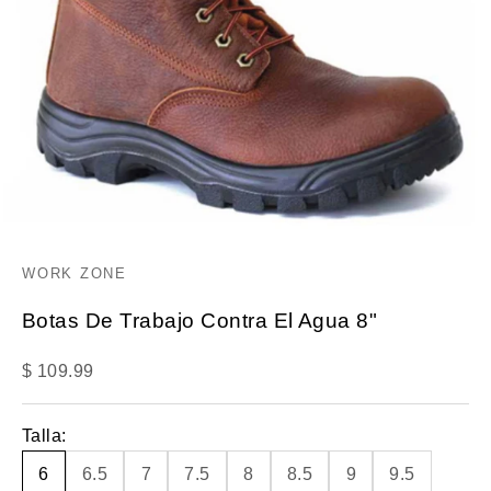
WORK ZONE
Botas De Trabajo Contra El Agua 8"
Precio de oferta
$ 109.99
Talla:
6
6.5
7
7.5
8
8.5
9
9.5