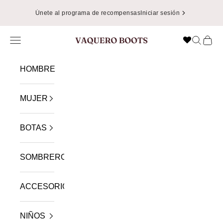
Ir al contenido
Únete al programa de recompensas
Iniciar sesión
Menú
Buscar
Cest
VAQUERO BOOTS
HOMBRE
MUJER
BOTAS
SOMBREROS
ACCESORIOS
NIÑOS