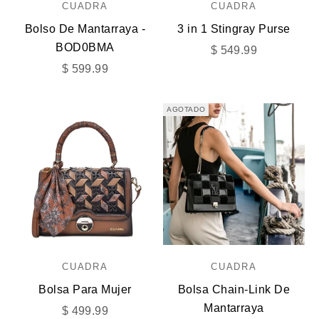
CUADRA
CUADRA
Bolso De Mantarraya -
3 in 1 Stingray Purse
BOD0BMA
Precio de oferta
$ 549.99
Precio de oferta
$ 599.99
AGOTADO
CUADRA
CUADRA
Bolsa Para Mujer
Bolsa Chain-Link De
Mantarraya
Precio de oferta
$ 499.99