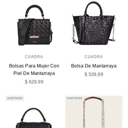
CUADRA
CUADRA
Bolsas Para Mujer Con
Bolsa De Mantarraya
Piel De Mantarraya
Precio de oferta
$ 539.99
Precio de oferta
$ 629.99
AGOTADO
AGOTADO