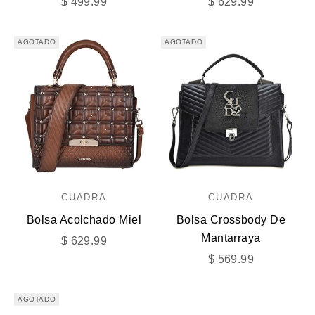
Precio de oferta
Precio de oferta
$ 499.99
$ 629.99
AGOTADO
AGOTADO
CUADRA
CUADRA
Bolsa Acolchado Miel
Bolsa Crossbody De
Mantarraya
Precio de oferta
$ 629.99
Precio de oferta
$ 569.99
AGOTADO