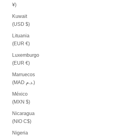
¥)
Kuwait
(USD $)
Lituania
(EUR €)
Luxemburgo
(EUR €)
Marruecos
(MAD د.م.)
México
(MXN $)
Nicaragua
(NIO C$)
Nigeria