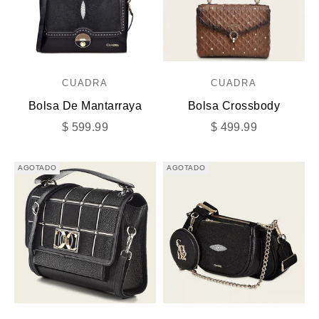
CUADRA
CUADRA
Bolsa De Mantarraya
Bolsa Crossbody
Precio de oferta
Precio de oferta
$ 599.99
$ 499.99
AGOTADO
AGOTADO