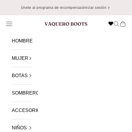
Ir al contenido
📦
Envíos Gratis en USA en Pedidos de Más de $49.99
Menú
Buscar
Cest
VAQUERO BOOTS
HOMBRE
MUJER
BOTAS
SOMBREROS
ACCESORIOS
NIÑOS