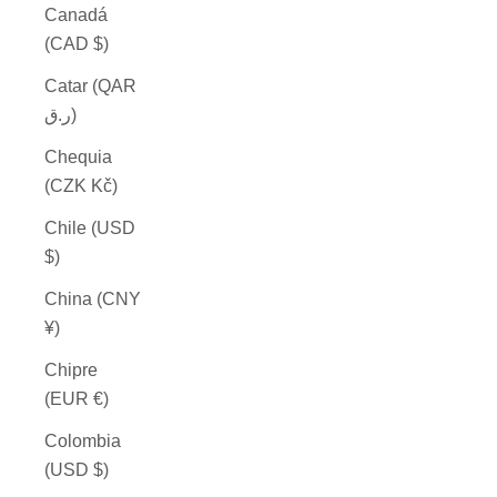
Canadá
(CAD $)
Catar (QAR
ر.ق)
Chequia
(CZK Kč)
Chile (USD
$)
China (CNY
¥)
Chipre
(EUR €)
Colombia
(USD $)