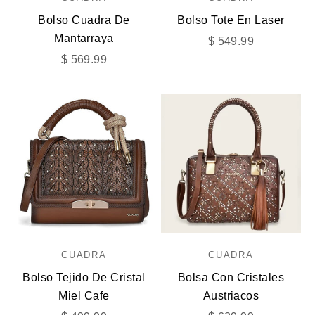
Bolso Cuadra De
Bolso Tote En Laser
Mantarraya
Precio de oferta
$ 549.99
Precio de oferta
$ 569.99
CUADRA
CUADRA
Bolso Tejido De Cristal
Bolsa Con Cristales
Miel Cafe
Austriacos