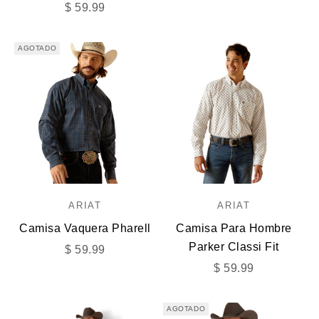
Precio de oferta
$ 59.99
AGOTADO
ARIAT
ARIAT
Camisa Vaquera Pharell
Camisa Para Hombre
Parker Classi Fit
Precio de oferta
$ 59.99
Precio de oferta
$ 59.99
AGOTADO