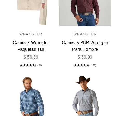
WRANGLER
WRANGLER
Camisas Wrangler
Camisas PBR Wrangler
Vaqueras Tan
Para Hombre
Precio de oferta
Precio de oferta
$ 59.99
$ 59.99
(5.0)
(5.0)