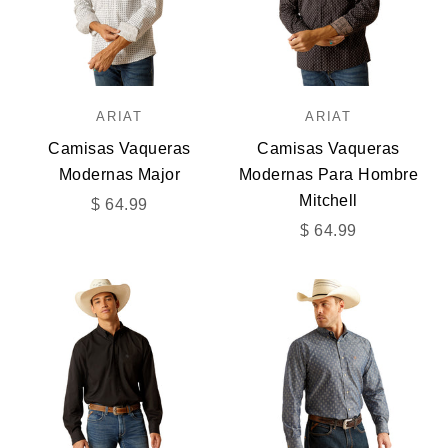
ARIAT
ARIAT
Camisas Vaqueras
Camisas Vaqueras
Modernas Major
Modernas Para Hombre
Mitchell
Precio de oferta
$ 64.99
Precio de oferta
$ 64.99