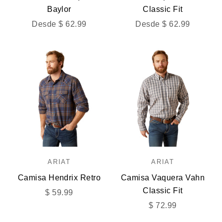
Baylor
Classic Fit
Precio de oferta
Precio de oferta
Desde $ 62.99
Desde $ 62.99
ARIAT
ARIAT
Camisa Hendrix Retro
Camisa Vaquera Vahn
Classic Fit
Precio de oferta
$ 59.99
Precio de oferta
$ 72.99