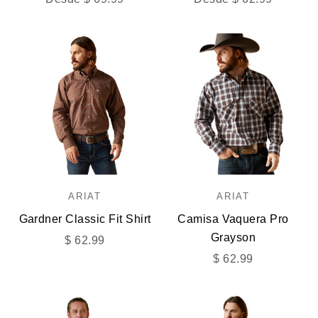
ARIAT
ARIAT
Gardner Classic Fit Shirt
Camisa Vaquera Pro
Grayson
Precio de oferta
$ 62.99
Precio de oferta
$ 62.99