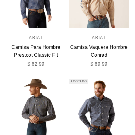
ARIAT
ARIAT
Camisa Para Hombre
Camisa Vaquera Hombre
Prestcot Classic Fit
Conrad
Precio de oferta
Precio de oferta
$ 62.99
$ 69.99
AGOTADO