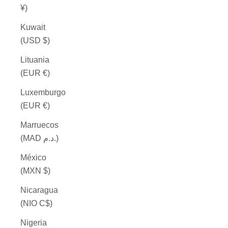
¥)
Kuwait
(USD $)
Lituania
(EUR €)
Luxemburgo
(EUR €)
Marruecos
(MAD د.م.)
México
(MXN $)
Nicaragua
(NIO C$)
Nigeria