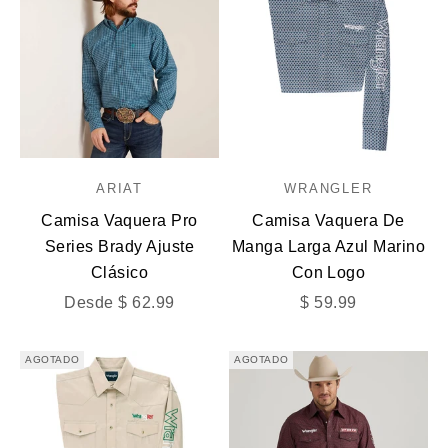
ARIAT
WRANGLER
Camisa Vaquera Pro
Camisa Vaquera De
Series Brady Ajuste
Manga Larga Azul Marino
Clásico
Con Logo
Precio de oferta
Precio de oferta
Desde $ 62.99
$ 59.99
AGOTADO
AGOTADO