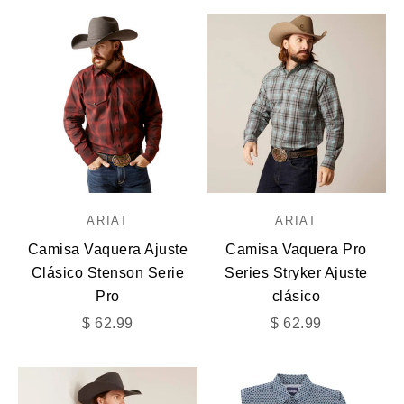
ARIAT
ARIAT
Camisa Vaquera Ajuste
Camisa Vaquera Pro
Clásico Stenson Serie
Series Stryker Ajuste
Pro
clásico
Precio de oferta
Precio de oferta
$ 62.99
$ 62.99