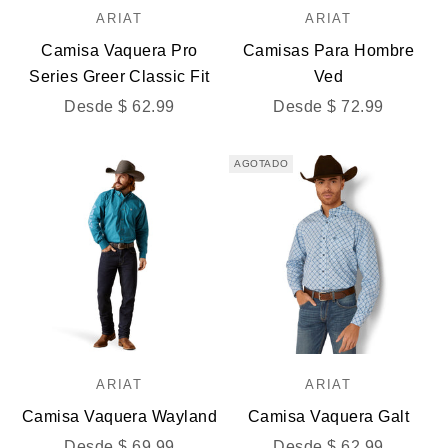
ARIAT
ARIAT
Camisa Vaquera Pro
Camisas Para Hombre
Series Greer Classic Fit
Ved
Precio de oferta
Precio de oferta
Desde $ 62.99
Desde $ 72.99
AGOTADO
ARIAT
ARIAT
Camisa Vaquera Wayland
Camisa Vaquera Galt
Precio de oferta
Precio de oferta
Desde $ 69.99
Desde $ 62.99