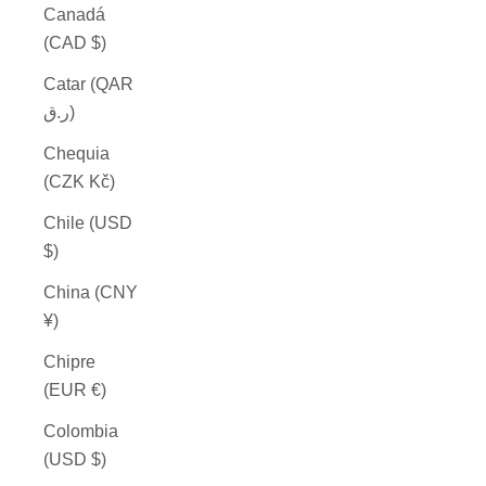
Canadá
(CAD $)
Catar (QAR
ر.ق)
Chequia
(CZK Kč)
Chile (USD
$)
China (CNY
¥)
Chipre
(EUR €)
Colombia
(USD $)