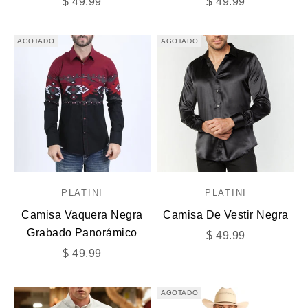
Precio de oferta
Precio de oferta
$ 49.99
$ 49.99
AGOTADO
AGOTADO
PLATINI
PLATINI
Camisa Vaquera Negra
Camisa De Vestir Negra
Grabado Panorámico
Precio de oferta
$ 49.99
Precio de oferta
$ 49.99
AGOTADO