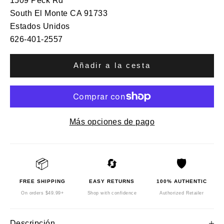
1509 Peck Rd
South El Monte CA 91733
Estados Unidos
626-401-2557
Añadir a la cesta
Más opciones de pago
📦
🔄
🛡️
FREE SHIPPING
EASY RETURNS
100% AUTHENTIC
On orders $49.99+
Shop with confidence
Authorized Retailer
Descripción