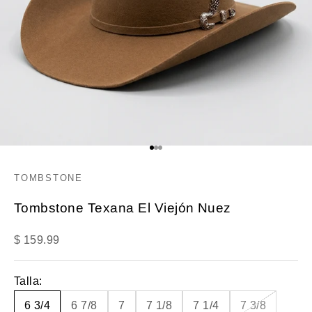
Ir al artículo 1
Ir al artículo 2
Ir al artículo 3
TOMBSTONE
Tombstone Texana El Viejón Nuez
Precio de oferta
$ 159.99
Talla:
6 3/4
6 7/8
7
7 1/8
7 1/4
7 3/8