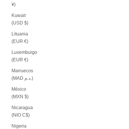
¥)
Kuwait
(USD $)
Lituania
(EUR €)
Luxemburgo
(EUR €)
Marruecos
(MAD د.م.)
México
(MXN $)
Nicaragua
(NIO C$)
Nigeria