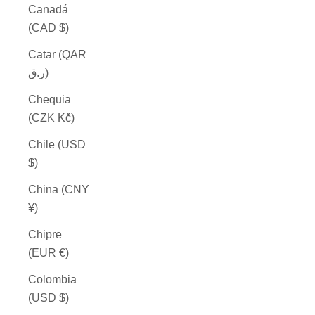
Canadá
(CAD $)
Catar (QAR
ر.ق)
Chequia
(CZK Kč)
Chile (USD
$)
China (CNY
¥)
Chipre
(EUR €)
Colombia
(USD $)