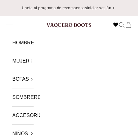
Ir al contenido
Únete al programa de recompensas
Iniciar sesión
Menú
Buscar
Cest
VAQUERO BOOTS
HOMBRE
MUJER
BOTAS
SOMBREROS
ACCESORIOS
NIÑOS