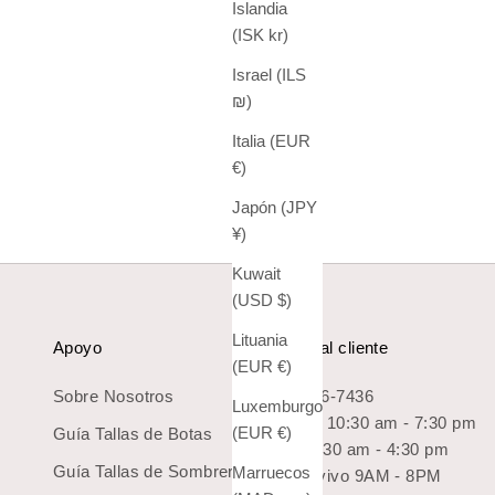
Islandia
(ISK kr)
Israel (ILS
₪)
Italia (EUR
€)
Japón (JPY
¥)
Kuwait
(USD $)
Lituania
Apoyo
Servicio al cliente
(EUR €)
Sobre Nosotros
1-800-966-7436
Luxemburgo
Lun-Sab: 10:30 am - 7:30 pm
(EUR €)
Guía Tallas de Botas
Dom: 10:30 am - 4:30 pm
Guía Tallas de Sombreros
Marruecos
Chat en vivo 9AM - 8PM