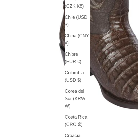
(CZK Kč)
Chile (USD
$)
China (CNY
¥)
Chipre
(EUR €)
Colombia
(USD $)
Corea del
Sur (KRW
₩)
Costa Rica
(CRC ₡)
Croacia