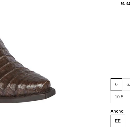
talla
6
6
10.5
Ancho:
EE