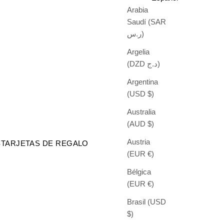
Arabia
Saudí (SAR
ر.س)
Argelia
(DZD د.ج)
Argentina
(USD $)
Australia
(AUD $)
Austria
S
TARJETAS DE REGALO
(EUR €)
Bélgica
(EUR €)
Brasil (USD
$)