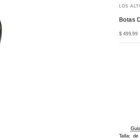
LOS AL
Botas 
Precio de
$ 499.99
Guí
Talla:
de