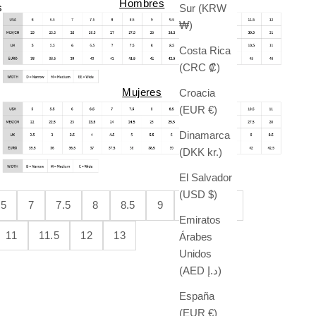
Hombres
s
Sur (KRW
₩)
Costa Rica
(CRC ₡)
Mujeres
Croacia
(EUR €)
Dinamarca
(DKK kr.)
El Salvador
(USD $)
.5
7
7.5
8
8.5
9
9.5
10
Emiratos
11
11.5
12
13
Árabes
Unidos
(AED د.إ)
España
(EUR €)