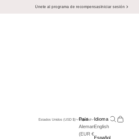
Únete al programa de recompensas
Iniciar sesión
Buscar
Cesta
País
Idioma
Estados Unidos (USD $)
Español
Alemania
English
(EUR €)
Español