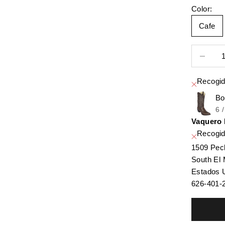
Color:
Cafe
Reducir c
Recogid
Bo
6 
Vaquero
Recogid
1509 Pec
South El
Estados 
626-401-