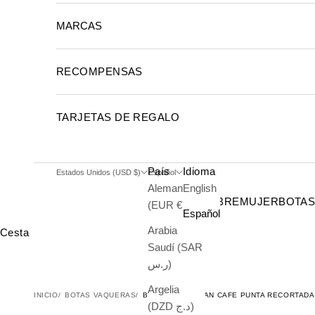
MARCAS
RECOMPENSAS
TARJETAS DE REGALO
País
Idioma
Estados Unidos (USD $)
Español
Alemania
English
HOMBRE
MUJER
BOTA
(EUR €)
Español
Arabia
Cesta
Saudí (SAR
ر.س)
Argelia
INICIO
BOTAS VAQUERAS
BOTAS DE CAIMAN CAFE PUNTA RECORTADA
(DZD د.ج)