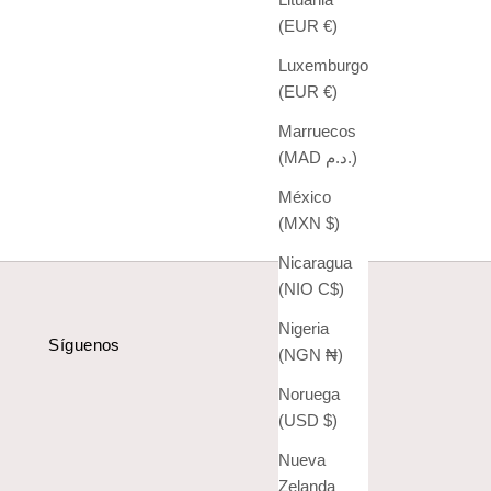
(EUR €)
Luxemburgo
(EUR €)
Marruecos
(MAD د.م.)
México
(MXN $)
Nicaragua
(NIO C$)
Nigeria
Síguenos
(NGN ₦)
Noruega
(USD $)
Nueva
Zelanda