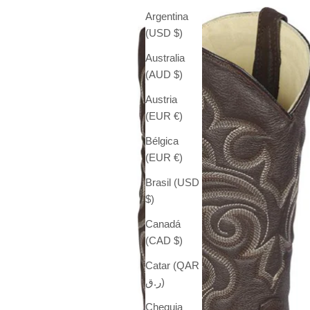
Argentina
(USD $)
Australia
(AUD $)
Austria
(EUR €)
Bélgica
(EUR €)
Brasil (USD
$)
Canadá
(CAD $)
Catar (QAR
ر.ق)
Chequia