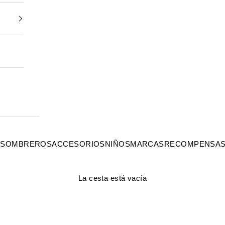
S
SOMBREROS
ACCESORIOS
NIÑOS
MARCAS
RECOMPENSA
La cesta está vacía