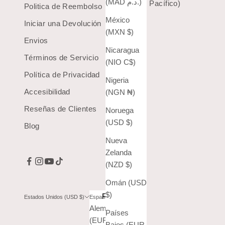
(MAD د.م.)
(Hora del Pacífico)
Politica de Reembolso
México
Iniciar una Devolución
(MXN $)
Envios
Nicaragua
Términos de Servicio
(NIO C$)
Política de Privacidad
Nigeria
Accesibilidad
(NGN ₦)
Reseñas de Clientes
Noruega
(USD $)
Blog
Nueva
Zelanda
(NZD $)
Omán (USD
$)
País
Idioma
Estados Unidos (USD $)
Español
Alemania
English
Países
(EUR €)
Bajos (EUR