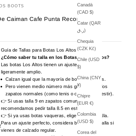
Canadá
TOS BOOTS
(CAD $)
De Caiman Cafe Punta Recortada
Catar (QAR
ر.ق)
 oferta
Chequia
(CZK Kč)
Guía de Tallas para Botas Los Altos
¿Cómo saber tu talla en los Botas de Los Altos?
Chile (USD
Las botas Los Altos tienen un ajuste cómodo y
$)
ligeramente amplio.
China (CNY
Calzan igual que la
mayoría de
botas vaqueras.
¥)
Pero vienen medio número más grandes que los
zapatos normales (como tenis o calzado de vestir).
Chipre
👉 Si usas talla 9 en zapatos comunes, te
(EUR €)
recomendamos pedir talla 8.5 en estos botas.
Colombia
👉 Si ya usas botas vaqueras, elige la misma talla.
(USD $)
Para un ajuste perfecto, considera bajar media talla si
a
vienes de calzado regular.
Corea del