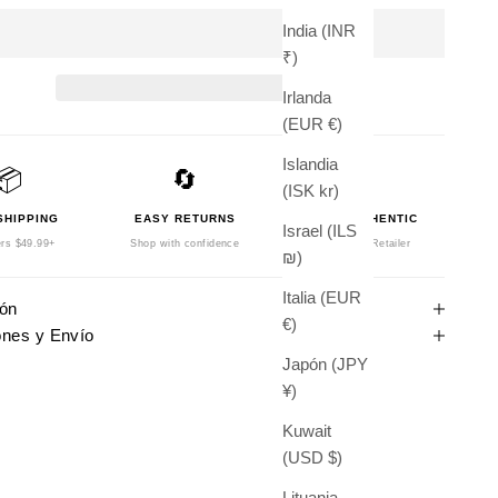
India (INR
₹)
Irlanda
(EUR €)
Islandia
📦
🔄
🛡️
(ISK kr)
SHIPPING
EASY RETURNS
100% AUTHENTIC
Israel (ILS
rs $49.99+
Shop with confidence
Authorized Retailer
₪)
Italia (EUR
ión
€)
ones y Envío
Japón (JPY
¥)
Kuwait
(USD $)
Lituania