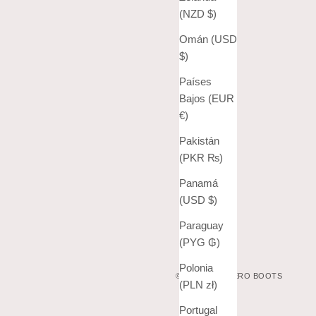
(NZD $)
Omán (USD
$)
Países
Bajos (EUR
€)
Pakistán
(PKR ₨)
Panamá
(USD $)
Paraguay
(PYG ₲)
Polonia
© 2026 - VAQUERO BOOTS
(PLN zł)
Portugal