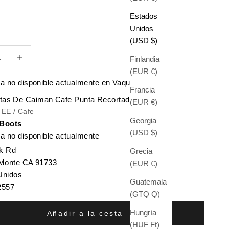
Estados
Unidos
(USD $)
antidad
Aumentar cantidad
Finlandia
(EUR €)
a no disponible actualmente en Vaquero Boots
Francia
tas De Caiman Cafe Punta Recortada
(EUR €)
/ EE / Cafe
Georgia
 Boots
(USD $)
a no disponible actualmente
k Rd
Grecia
 Monte CA 91733
(EUR €)
Unidos
Guatemala
2557
(GTQ Q)
Hungría
Añadir a la cesta
(HUF Ft)