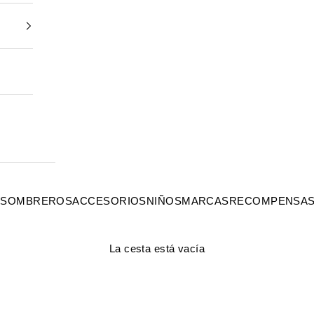
S
SOMBREROS
ACCESORIOS
NIÑOS
MARCAS
RECOMPENSA
La cesta está vacía