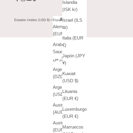
Islandia
(ISK kr)
País
Idioma
Israel (ILS
Estados Unidos (USD $)
Español
Alemania
English
₪)
(EUR €)
Español
Italia (EUR
Arabia
€)
Saudí (SAR
Japón (JPY
ر.س)
¥)
Argelia
Kuwait
(DZD د.ج)
(USD $)
Argentina
Lituania
(USD $)
(EUR €)
Australia
Luxemburgo
(AUD $)
(EUR €)
Austria
Marruecos
(EUR €)