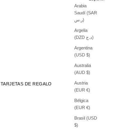
Arabia
Saudí (SAR
ر.س)
Argelia
(DZD د.ج)
Argentina
(USD $)
Australia
(AUD $)
Austria
S
TARJETAS DE REGALO
(EUR €)
Bélgica
(EUR €)
Brasil (USD
$)