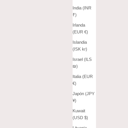
India (INR
₹)
Irlanda
(EUR €)
Islandia
(ISK kr)
Israel (ILS
₪)
Italia (EUR
€)
Japón (JPY
¥)
Kuwait
(USD $)
Lituania