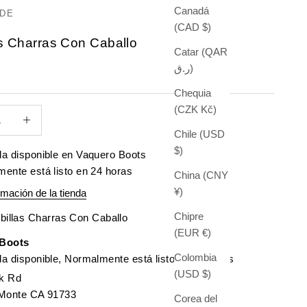
Canadá
DE
(CAD $)
s Charras Con Caballo
Catar (QAR
ر.ق)
 oferta
Chequia
(CZK Kč)
antidad
Aumentar cantidad
Chile (USD
$)
a disponible en Vaquero Boots
ente está listo en 24 horas
China (CNY
¥)
rmación de la tienda
Chipre
billas Charras Con Caballo
(EUR €)
 Boots
Colombia
a disponible, Normalmente está listo en 24 horas
(USD $)
k Rd
 Monte CA 91733
Corea del