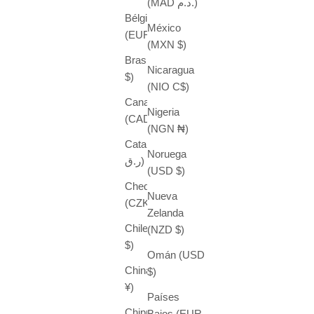
(MAD د.م.)
Bélgica
México
(EUR €)
(MXN $)
Brasil (USD
Nicaragua
$)
(NIO C$)
Canadá
Nigeria
(CAD $)
(NGN ₦)
Catar (QAR
Noruega
ر.ق)
(USD $)
Chequia
Nueva
(CZK Kč)
Zelanda
Chile (USD
(NZD $)
$)
Omán (USD
China (CNY
$)
¥)
Países
Chipre
Bajos (EUR