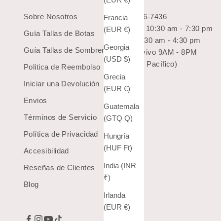
Sobre Nosotros
1-800-966-7436
Francia
Lun-Sab: 10:30 am - 7:30 pm
(EUR €)
Guía Tallas de Botas
Dom: 10:30 am - 4:30 pm
Georgia
Guía Tallas de Sombreros
Chat en vivo 9AM - 8PM
(USD $)
(Hora del Pacífico)
Politica de Reembolso
Grecia
Iniciar una Devolución
(EUR €)
Envios
Guatemala
Términos de Servicio
(GTQ Q)
Política de Privacidad
Hungría
(HUF Ft)
Accesibilidad
India (INR
Reseñas de Clientes
₹)
Blog
Irlanda
(EUR €)