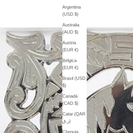
Argentina
(USD $)
Australia
(AUD $)
Austria
(EUR €)
Bélgica
(EUR €)
Brasil (USD
$)
Canadá
(CAD $)
Catar (QAR
ر.ق)
Chequia