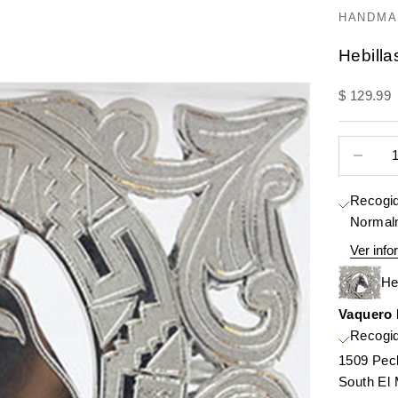
HANDMA
Hebilla
Precio de
$ 129.99
Reducir c
Recogid
Normalm
Ver info
He
Vaquero
Recogid
1509 Pec
South El