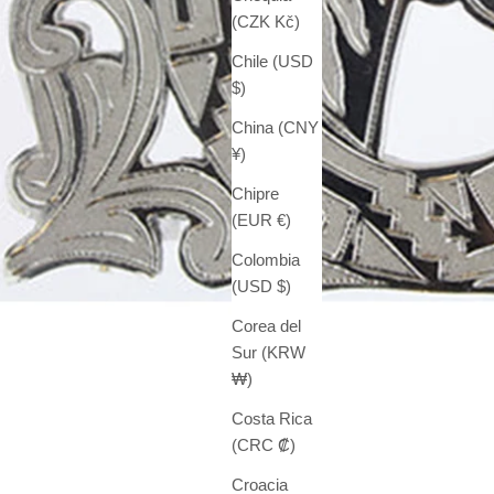
(CZK Kč)
Chile (USD
$)
China (CNY
¥)
Chipre
(EUR €)
Colombia
(USD $)
Corea del
Sur (KRW
₩)
Costa Rica
(CRC ₡)
Croacia