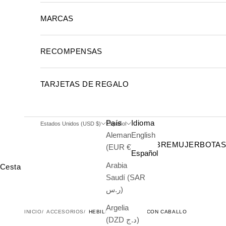
MARCAS
RECOMPENSAS
TARJETAS DE REGALO
País
Idioma
Estados Unidos (USD $)
Español
Alemania
English
HOMBRE
MUJER
BOTA
(EUR €)
Español
Arabia
Cesta
Saudí (SAR
ر.س)
Argelia
INICIO
ACCESORIOS
HEBILLAS CHARRAS CON CABALLO
(DZD د.ج)