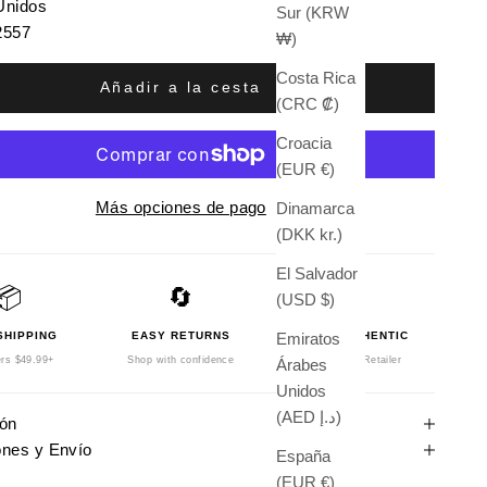
Unidos
Sur (KRW
2557
₩)
Costa Rica
Añadir a la cesta
(CRC ₡)
Croacia
(EUR €)
Más opciones de pago
Dinamarca
(DKK kr.)
El Salvador
📦
🔄
🛡️
(USD $)
SHIPPING
EASY RETURNS
100% AUTHENTIC
Emiratos
rs $49.99+
Shop with confidence
Authorized Retailer
Árabes
Unidos
(AED د.إ)
ión
ones y Envío
España
(EUR €)