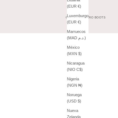
(EUR €)
Luxemburgo
© 2026 - VAQUERO BOOTS
(EUR €)
Marruecos
(MAD د.م.)
México
(MXN $)
Nicaragua
(NIO C$)
Nigeria
(NGN ₦)
Noruega
(USD $)
Nueva
Zelanda