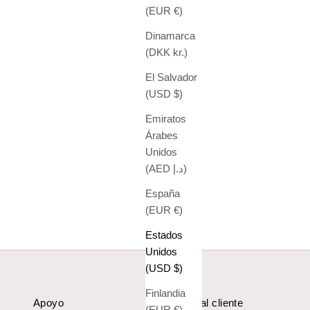
(EUR €)
Dinamarca
(DKK kr.)
El Salvador
(USD $)
Emiratos
Árabes
Unidos
(AED د.إ)
España
(EUR €)
Estados
Unidos
(USD $)
Finlandia
Apoyo
Servicio al cliente
(EUR €)