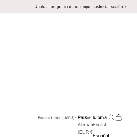
Únete al programa de recompensas
Iniciar sesión
Buscar
Cesta
País
Idioma
Estados Unidos (USD $)
Español
Alemania
English
(EUR €)
Español