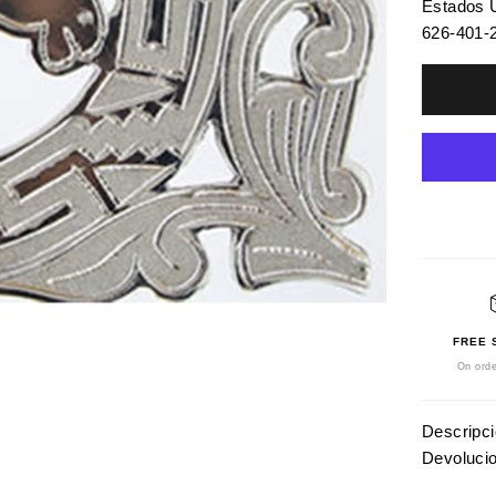
Estados 
626-401-
FREE 
On orde
Descripc
Devoluci