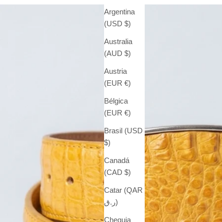
Argentina
(USD $)
Australia
(AUD $)
Austria
(EUR €)
Bélgica
(EUR €)
Brasil (USD
$)
Canadá
(CAD $)
Catar (QAR
ر.ق)
Chequia