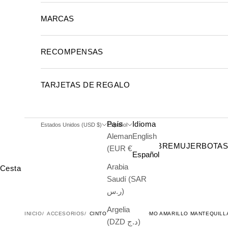
MARCAS
RECOMPENSAS
TARJETAS DE REGALO
País
Idioma
Estados Unidos (USD $)
Español
Alemania
English
HOMBRE
MUJER
BOTA
(EUR €)
Español
Arabia
Cesta
Saudí (SAR
ر.س)
Argelia
INICIO
ACCESORIOS
CINTO DE CAIMÁN LOMO AMARILLO MANTEQUILL
(DZD د.ج)