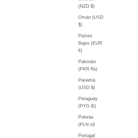
(NZD $)
Omán (USD
$)
Países
Bajos (EUR
€)
Pakistán
(PKR ₨)
Panamá
(USD $)
Paraguay
(PYG ₲)
Polonia
(PLN zł)
Portugal