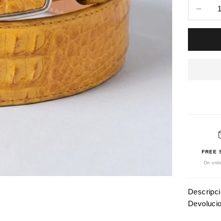
Reducir c
FREE 
On orde
Descripc
Devoluci