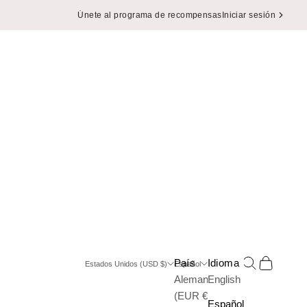
Únete al programa de recompensas
Iniciar sesión
Buscar
Cesta
País
Idioma
Estados Unidos (USD $)
Español
Alemania
English
(EUR €)
Español