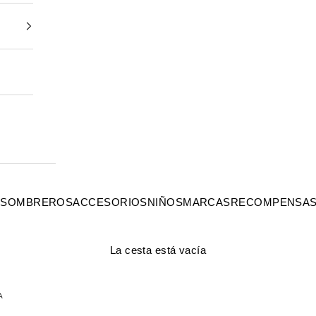
S
SOMBREROS
ACCESORIOS
NIÑOS
MARCAS
RECOMPENSA
La cesta está vacía
A