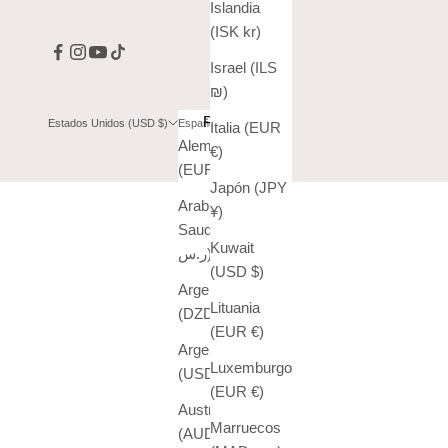
Islandia
(ISK kr)
Israel (ILS
₪)
País
Idioma
Estados Unidos (USD $)
Español
Italia (EUR
Alemania
English
€)
(EUR €)
Español
Japón (JPY
Arabia
¥)
Saudí (SAR
Kuwait
ر.س)
(USD $)
Argelia
Lituania
(DZD د.ج)
(EUR €)
Argentina
Luxemburgo
(USD $)
(EUR €)
Australia
Marruecos
(AUD $)