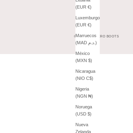
(EUR €)
Luxemburgo
(EUR €)
Marruecos
© 2026 - VAQUERO BOOTS
(MAD د.م.)
México
(MXN $)
Nicaragua
(NIO C$)
Nigeria
(NGN ₦)
Noruega
(USD $)
Nueva
Zelanda