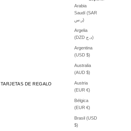
Arabia
Saudí (SAR
ر.س)
Argelia
(DZD د.ج)
Argentina
(USD $)
Australia
(AUD $)
Austria
S
TARJETAS DE REGALO
(EUR €)
Bélgica
(EUR €)
Brasil (USD
$)