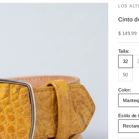
LOS AL
Cinto d
Precio de
$ 149.99
Talla:
32
50
Color:
Mantequ
Estilo de 
Rectan