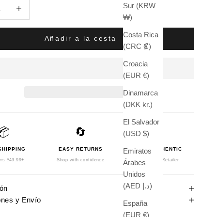
antidad
Aumentar cantidad
Sur (KRW
₩)
Costa Rica
Añadir a la cesta
(CRC ₡)
Croacia
(EUR €)
Dinamarca
(DKK kr.)
El Salvador
📦
🔄
🛡️
(USD $)
SHIPPING
EASY RETURNS
100% AUTHENTIC
Emiratos
rs $49.99+
Shop with confidence
Authorized Retailer
Árabes
Unidos
(AED د.إ)
ión
ones y Envío
España
(EUR €)