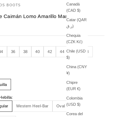
Canadá
TOS BOOTS
(CAD $)
e Caimán Lomo Amarillo Mantequilla
Catar (QAR
ر.ق)
 oferta
Chequia
(CZK Kč)
Chile (USD
34
36
38
40
42
44
46
48
$)
China (CNY
¥)
Chipre
illa
(EUR €)
Hebilla:
Colombia
(USD $)
gular
Western Heel-Bar
Oval
Corea del