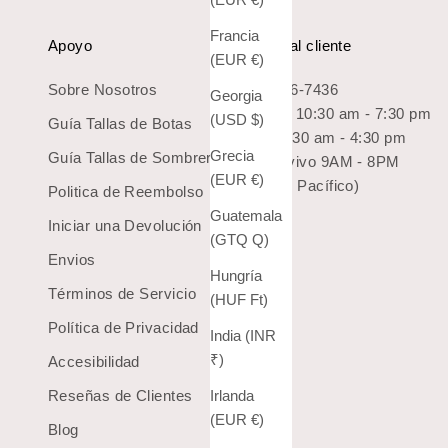
Francia
Apoyo
Servicio al cliente
(EUR €)
Sobre Nosotros
1-800-966-7436
Georgia
Lun-Sab: 10:30 am - 7:30 pm
(USD $)
Guía Tallas de Botas
Dom: 10:30 am - 4:30 pm
Grecia
Guía Tallas de Sombreros
Chat en vivo 9AM - 8PM
(EUR €)
(Hora del Pacífico)
Politica de Reembolso
Guatemala
Iniciar una Devolución
(GTQ Q)
Envios
Hungría
Términos de Servicio
(HUF Ft)
Política de Privacidad
India (INR
₹)
Accesibilidad
Irlanda
Reseñas de Clientes
(EUR €)
Blog