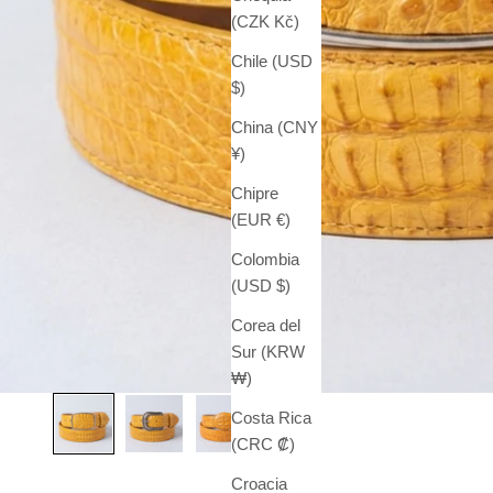
(CZK Kč)
Chile (USD
$)
China (CNY
¥)
Chipre
(EUR €)
Colombia
(USD $)
Corea del
Sur (KRW
₩)
Costa Rica
(CRC ₡)
Croacia