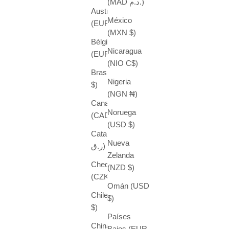
(MAD د.م.)
Austria
México
(EUR €)
(MXN $)
Bélgica
Nicaragua
(EUR €)
(NIO C$)
Brasil (USD
Nigeria
$)
(NGN ₦)
Canadá
Noruega
(CAD $)
(USD $)
Catar (QAR
Nueva
ر.ق)
Zelanda
Chequia
(NZD $)
(CZK Kč)
Omán (USD
Chile (USD
$)
$)
Países
China (CNY
Bajos (EUR