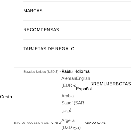
MARCAS
RECOMPENSAS
TARJETAS DE REGALO
País
Idioma
Estados Unidos (USD $)
Español
Alemania
English
HOMBRE
MUJER
BOTA
(EUR €)
Español
Arabia
Cesta
Saudí (SAR
ر.س)
Argelia
INICIO
ACCESORIOS
CINTO AVESTRUZ GRABADO CAFE
(DZD د.ج)