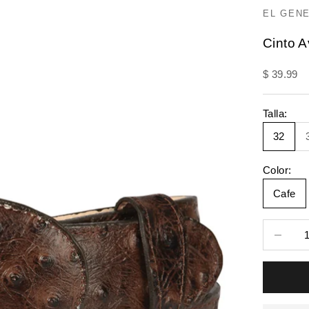
EL GEN
Cinto 
Precio de
$ 39.99
Talla:
32
Color:
Cafe
Reducir c