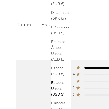
(EUR €)
Dinamarca
(DKK kr.)
P&R
Opiniones
El Salvador
(USD $)
Emiratos
Árabes
Unidos
(AED د.إ)
5
España
(EUR €)
4
3
Estados
2
Unidos
(USD $)
1
Finlandia
(EUR €)