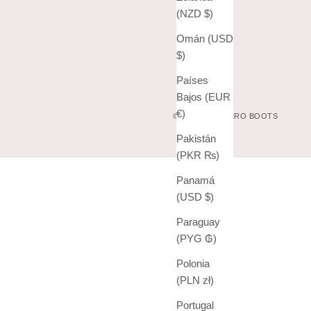
(NZD $)
Omán (USD
$)
Países
Bajos (EUR
€)
© 2026 - VAQUERO BOOTS
Pakistán
(PKR ₨)
Panamá
(USD $)
Paraguay
(PYG ₲)
Polonia
(PLN zł)
Portugal