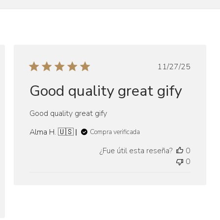
Fecha
11/27/25
de
Good quality great gify
ión
publicación
Good quality great gify
Alma H. 🇺🇸
Compra verificada
¿Fue útil esta reseña?
0
0