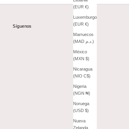
(EUR €)
Luxemburgo
(EUR €)
Síguenos
Marruecos
(MAD د.م.)
México
(MXN $)
Nicaragua
(NIO C$)
Nigeria
(NGN ₦)
Noruega
(USD $)
Nueva
Zelanda