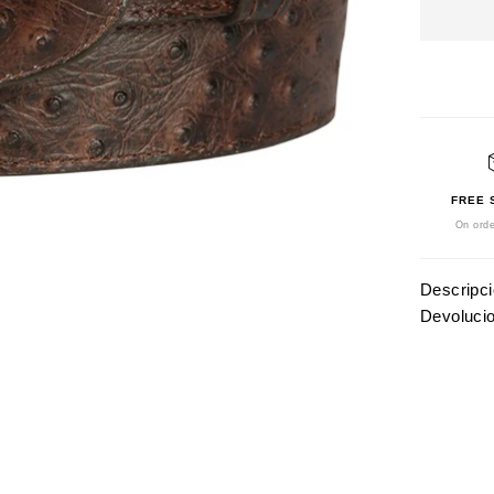
FREE 
On orde
Descripc
Devoluci