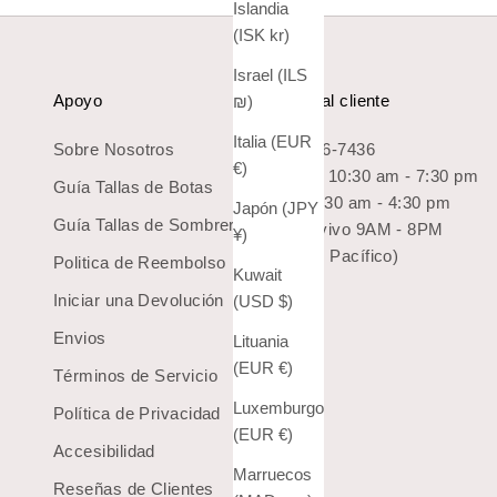
Islandia
(ISK kr)
Israel (ILS
Apoyo
Servicio al cliente
₪)
Italia (EUR
Sobre Nosotros
1-800-966-7436
€)
Lun-Sab: 10:30 am - 7:30 pm
Guía Tallas de Botas
Dom: 10:30 am - 4:30 pm
Japón (JPY
Guía Tallas de Sombreros
Chat en vivo 9AM - 8PM
¥)
(Hora del Pacífico)
Politica de Reembolso
Kuwait
Iniciar una Devolución
(USD $)
Envios
Lituania
(EUR €)
Términos de Servicio
Luxemburgo
Política de Privacidad
(EUR €)
Accesibilidad
Marruecos
Reseñas de Clientes