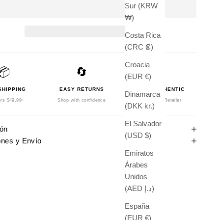
Sur (KRW
₩)
Costa Rica
(CRC ₡)
Croacia
📦
🔄
🛡️
(EUR €)
SHIPPING
EASY RETURNS
100% AUTHENTIC
Dinamarca
rs $49.99+
Shop with confidence
Authorized Retailer
(DKK kr.)
El Salvador
ión
(USD $)
ones y Envío
Emiratos
Árabes
Unidos
(AED د.إ)
España
(EUR €)