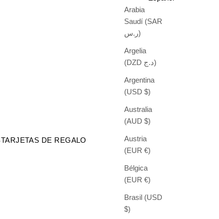
Arabia
Saudí (SAR
ر.س)
Argelia
(DZD د.ج)
Argentina
(USD $)
Australia
(AUD $)
Austria
S
TARJETAS DE REGALO
(EUR €)
Bélgica
(EUR €)
Brasil (USD
$)