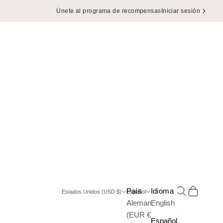
Únete al programa de recompensas
Iniciar sesión
Buscar
Cesta
País
Idioma
Estados Unidos (USD $)
Español
Alemania
English
(EUR €)
Español