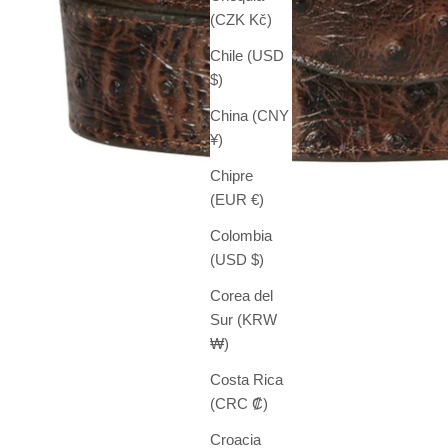
(CZK Kč)
Chile (USD
$)
China (CNY
¥)
Chipre
(EUR €)
Colombia
(USD $)
Corea del
Sur (KRW
₩)
Costa Rica
(CRC ₡)
Croacia