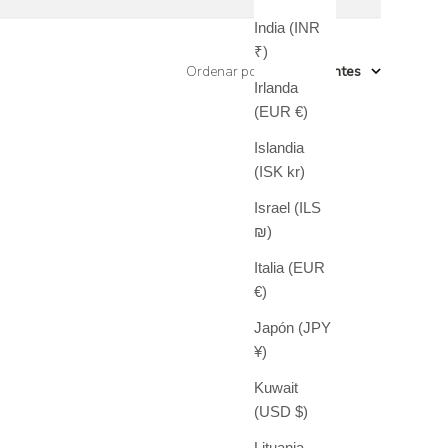
India (INR
₹)
Ordenar por
:
más recientes
Irlanda
(EUR €)
Islandia
(ISK kr)
Israel (ILS
₪)
Italia (EUR
€)
Japón (JPY
¥)
Kuwait
(USD $)
Lituania