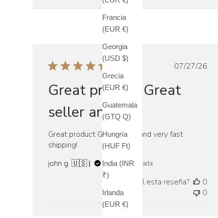
Francia
(EUR €)
Georgia
(USD $)
Fecha
07/27/26
de
Grecia
Great product Great
publicac
(EUR €)
Guatemala
seller and
(GTQ Q)
Great product Great seller and very fast
Hungría
shipping!
(HUF Ft)
john g. 🇺🇸
India (INR
Compra verificada
₹)
¿Fue útil esta reseña?
0
0
Irlanda
(EUR €)