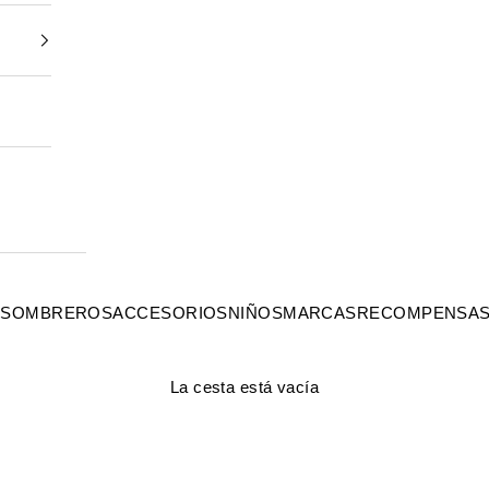
S
SOMBREROS
ACCESORIOS
NIÑOS
MARCAS
RECOMPENSA
La cesta está vacía