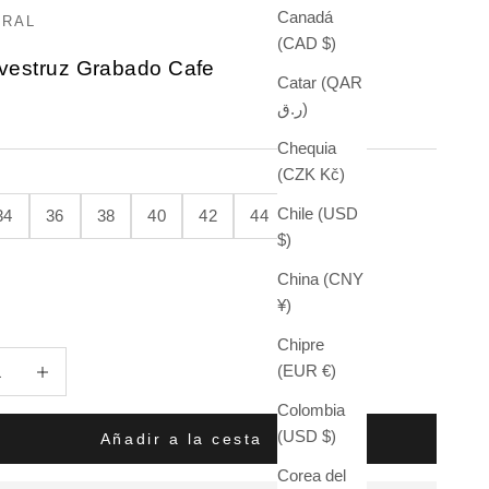
Canadá
ERAL
(CAD $)
Avestruz Grabado Cafe
Catar (QAR
ر.ق)
 oferta
Chequia
(CZK Kč)
Chile (USD
34
36
38
40
42
44
$)
China (CNY
¥)
Chipre
antidad
Aumentar cantidad
(EUR €)
Colombia
(USD $)
Añadir a la cesta
Corea del