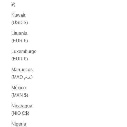
¥)
Kuwait
(USD $)
Lituania
(EUR €)
Luxemburgo
(EUR €)
Marruecos
(MAD د.م.)
México
(MXN $)
Nicaragua
(NIO C$)
Nigeria