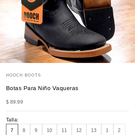
HOOCH BOOTS
Botas Para Niño Vaqueras
Precio de oferta
$ 89.99
Talla:
7
8
9
10
11
12
13
1
2