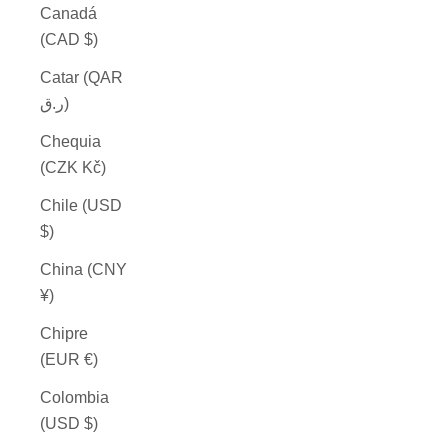
Canadá
(CAD $)
Catar (QAR
ر.ق)
Chequia
(CZK Kč)
Chile (USD
$)
China (CNY
¥)
Chipre
(EUR €)
Colombia
(USD $)