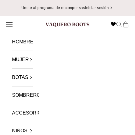
Ir al contenido
Únete al programa de recompensas
Iniciar sesión
Menú
Buscar
Cest
VAQUERO BOOTS
HOMBRE
MUJER
BOTAS
SOMBREROS
ACCESORIOS
NIÑOS