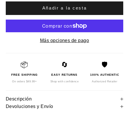
Añadir a la cesta
Más opciones de pago
📦
🔄
🛡️
FREE SHIPPING
EASY RETURNS
100% AUTHENTIC
On orders $49.99+
Shop with confidence
Authorized Retailer
Descripción
Devoluciones y Envío