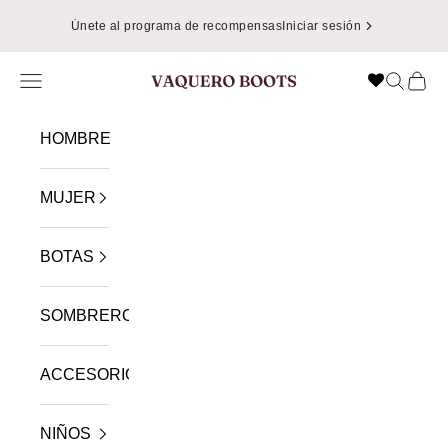
Ir al contenido
Únete al programa de recompensas
Iniciar sesión
Menú
Buscar
Cest
VAQUERO BOOTS
HOMBRE
MUJER
BOTAS
SOMBREROS
ACCESORIOS
NIÑOS