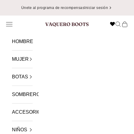
Ir al contenido
Únete al programa de recompensas
Iniciar sesión
Menú
Buscar
Cest
VAQUERO BOOTS
HOMBRE
MUJER
BOTAS
SOMBREROS
ACCESORIOS
NIÑOS