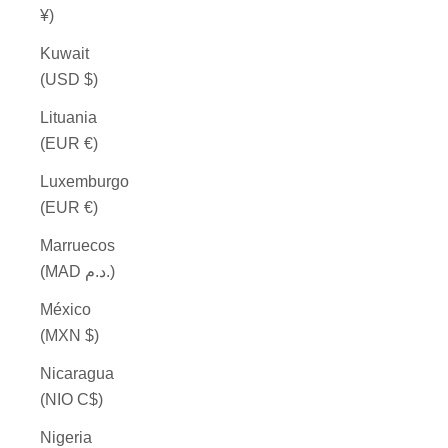
¥)
Kuwait
(USD $)
Lituania
(EUR €)
Luxemburgo
(EUR €)
Marruecos
(MAD د.م.)
México
(MXN $)
Nicaragua
(NIO C$)
Nigeria