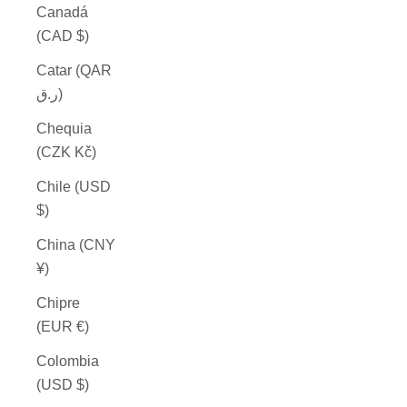
Canadá
(CAD $)
Catar (QAR
ر.ق)
Chequia
(CZK Kč)
Chile (USD
$)
China (CNY
¥)
Chipre
(EUR €)
Colombia
(USD $)