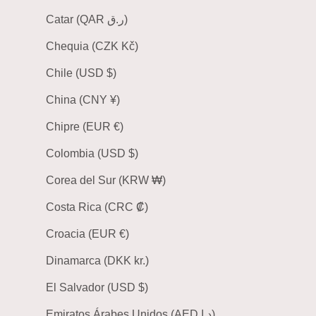
Catar (QAR ر.ق)
Chequia (CZK Kč)
Chile (USD $)
China (CNY ¥)
Chipre (EUR €)
Colombia (USD $)
Corea del Sur (KRW ₩)
Costa Rica (CRC ₡)
Croacia (EUR €)
Dinamarca (DKK kr.)
El Salvador (USD $)
Emiratos Árabes Unidos (AED د.إ)