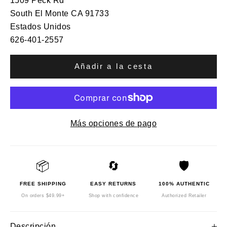
1509 Peck Rd
South El Monte CA 91733
Estados Unidos
626-401-2557
Añadir a la cesta
Más opciones de pago
📦
🔄
🛡️
FREE SHIPPING
EASY RETURNS
100% AUTHENTIC
On orders $49.99+
Shop with confidence
Authorized Retailer
Descripción