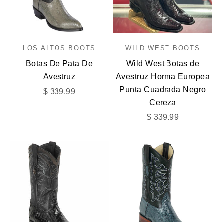
LOS ALTOS BOOTS
WILD WEST BOOTS
Botas De Pata De
Wild West Botas de
Avestruz
Avestruz Horma Europea
Punta Cuadrada Negro
Precio de oferta
$ 339.99
Cereza
Precio de oferta
$ 339.99