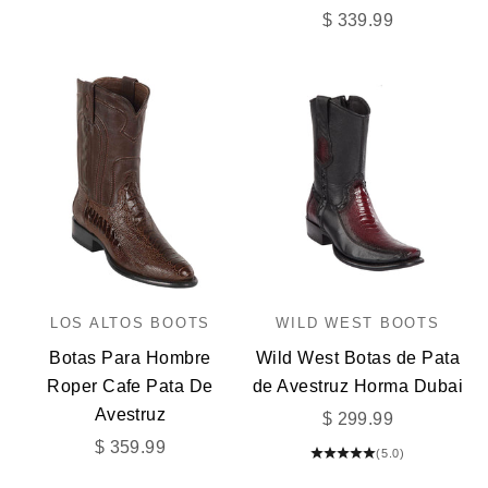
Precio de oferta
$ 339.99
LOS ALTOS BOOTS
WILD WEST BOOTS
Botas Para Hombre
Wild West Botas de Pata
Roper Cafe Pata De
de Avestruz Horma Dubai
Avestruz
Precio de oferta
$ 299.99
Precio de oferta
$ 359.99
(5.0)