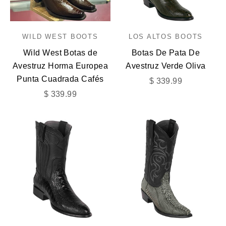
WILD WEST BOOTS
LOS ALTOS BOOTS
Wild West Botas de
Botas De Pata De
Avestruz Horma Europea
Avestruz Verde Oliva
Punta Cuadrada Cafés
Precio de oferta
$ 339.99
Precio de oferta
$ 339.99