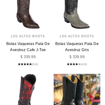
LOS ALTOS BOOTS
LOS ALTOS BOOTS
Botas Vaqueras Pata De
Botas Vaqueras Pata De
Avestruz Cafe J-Toe
Avestruz Gris
Precio de oferta
Precio de oferta
$ 339.99
$ 339.99
(5.0)
(4.0)