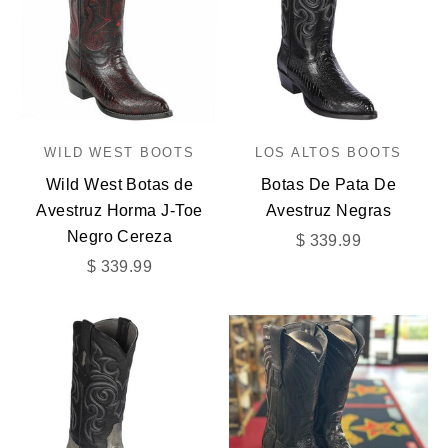
WILD WEST BOOTS
LOS ALTOS BOOTS
Wild West Botas de
Botas De Pata De
Avestruz Horma J-Toe
Avestruz Negras
Negro Cereza
Precio de oferta
$ 339.99
Precio de oferta
$ 339.99