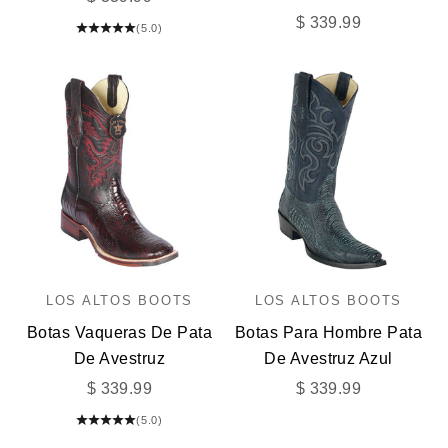
Precio de oferta
$ 339.99
(5.0)
LOS ALTOS BOOTS
LOS ALTOS BOOTS
Botas Vaqueras De Pata
Botas Para Hombre Pata
De Avestruz
De Avestruz Azul
Precio de oferta
Precio de oferta
$ 339.99
$ 339.99
(5.0)