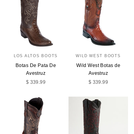
LOS ALTOS BOOTS
WILD WEST BOOTS
Botas De Pata De
Wild West Botas de
Avestruz
Avestruz
Precio de oferta
Precio de oferta
$ 339.99
$ 339.99