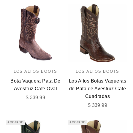
LOS ALTOS BOOTS
LOS ALTOS BOOTS
Bota Vaquera Pata De
Los Altos Botas Vaqueras
Avestruz Cafe Oval
de Pata de Avestruz Cafe
Cuadradas
Precio de oferta
$ 339.99
Precio de oferta
$ 339.99
AGOTADO
AGOTADO