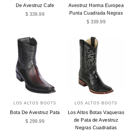
De Avestruz Cafe
Avestruz Horma Europea
Punta Cuadrada Negras
Precio de oferta
$ 339.99
Precio de oferta
$ 339.99
LOS ALTOS BOOTS
LOS ALTOS BOOTS
Bota De Avestruz Pata
Los Altos Botas Vaqueras
de Pata de Avestruz
Precio de oferta
$ 299.99
Negras Cuadradas