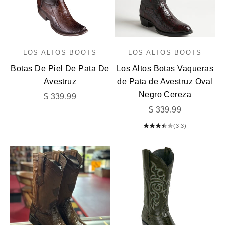
LOS ALTOS BOOTS
LOS ALTOS BOOTS
Botas De Piel De Pata De
Los Altos Botas Vaqueras
Avestruz
de Pata de Avestruz Oval
Negro Cereza
Precio de oferta
$ 339.99
Precio de oferta
$ 339.99
(3.3)