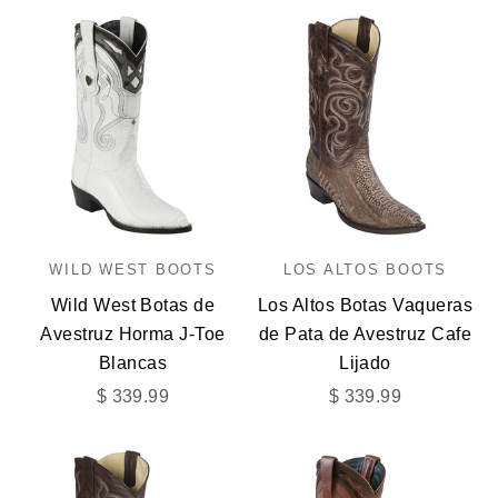
WILD WEST BOOTS
LOS ALTOS BOOTS
Wild West Botas de
Los Altos Botas Vaqueras
Avestruz Horma J-Toe
de Pata de Avestruz Cafe
Blancas
Lijado
Precio de oferta
Precio de oferta
$ 339.99
$ 339.99