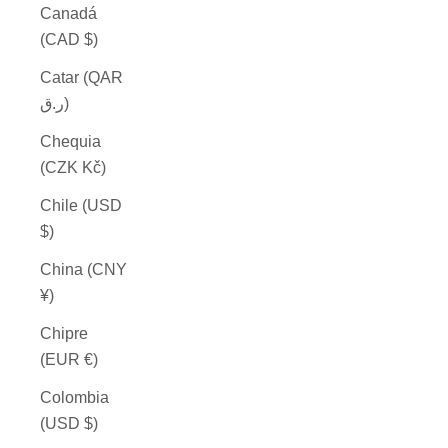
Canadá
(CAD $)
Catar (QAR
ر.ق)
Chequia
(CZK Kč)
Chile (USD
$)
China (CNY
¥)
Chipre
(EUR €)
Colombia
(USD $)