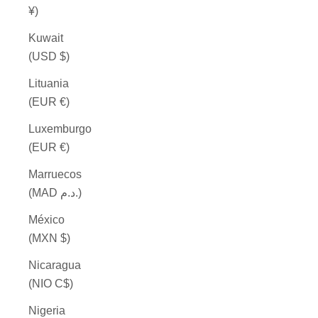
¥)
Kuwait
(USD $)
Lituania
(EUR €)
Luxemburgo
(EUR €)
Marruecos
(MAD د.م.)
México
(MXN $)
Nicaragua
(NIO C$)
Nigeria