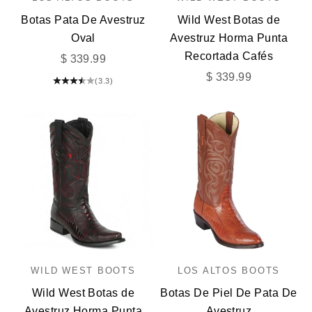
Botas Pata De Avestruz
Wild West Botas de
Oval
Avestruz Horma Punta
Recortada Cafés
Precio de oferta
$ 339.99
Precio de oferta
$ 339.99
(3.3)
WILD WEST BOOTS
LOS ALTOS BOOTS
Wild West Botas de
Botas De Piel De Pata De
Avestruz Horma Punta
Avestruz