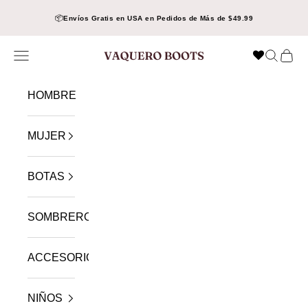
Ir al contenido
📦
Envíos Gratis en USA en Pedidos de Más de $49.99
Menú
Buscar
Cest
VAQUERO BOOTS
HOMBRE
MUJER
BOTAS
SOMBREROS
ACCESORIOS
NIÑOS