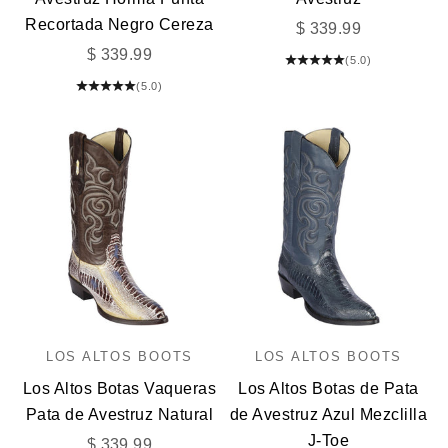
Recortada Negro Cereza
Precio de oferta
$ 339.99
Precio de oferta
$ 339.99
(5.0)
(5.0)
LOS ALTOS BOOTS
LOS ALTOS BOOTS
Los Altos Botas Vaqueras
Los Altos Botas de Pata
Pata de Avestruz Natural
de Avestruz Azul Mezclilla
J-Toe
Precio de oferta
$ 339.99